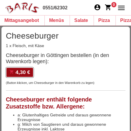
0
0551/62302
Mittagsangebot
Menüs
Salate
Pizza
Pizz
Cheeseburger
1 x Fleisch, mit Käse
Cheeseburger in Göttingen bestellen (in den
Warenkorb legen):
4,30 €
(Button klicken, um Cheeseburger in den Warenkorb zu legen)
Cheeseburger enthält folgende
Zusatzstoffe bzw. Allergene:
a: Glutenhaltiges Getreide und daraus gewonnene
Erzeugnisse
g: Milch von Saugtieren und daraus gewonnene
Erzeugnisse inkl. Laktose