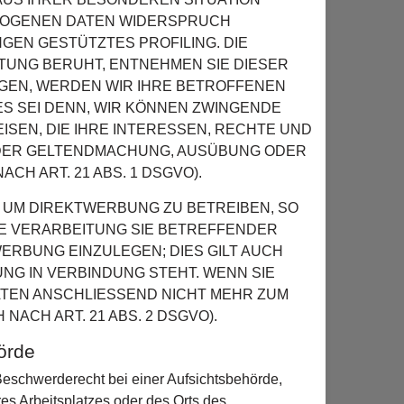
ZOGENEN DATEN WIDERSPRUCH
NGEN GESTÜTZTES PROFILING. DIE
TUNG BERUHT, ENTNEHMEN SIE DIESER
GEN, WERDEN WIR IHRE BETROFFENEN
S SEI DENN, WIR KÖNNEN ZWINGENDE
SEN, DIE IHRE INTERESSEN, RECHTE UND
 DER GELTENDMACHUNG, AUSÜBUNG ODER
H ART. 21 ABS. 1 DSGVO).
UM DIREKTWERBUNG ZU BETREIBEN, SO
IE VERARBEITUNG SIE BETREFFENDER
RBUNG EINZULEGEN; DIES GILT AUCH
UNG IN VERBINDUNG STEHT. WENN SIE
TEN ANSCHLIESSEND NICHT MEHR ZUM
CH ART. 21 ABS. 2 DSGVO).
örde
eschwerderecht bei einer Aufsichtsbehörde,
res Arbeitsplatzes oder des Orts des