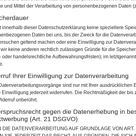
 und Mittel der Verarbeitung von personenbezogenen Daten (z.
cherdauer
 innerhalb dieser Datenschutzerklärung keine speziellere Spei
enbezogenen Daten bei uns, bis der Zweck für die Datenverarbe
rsuchen geltend machen oder eine Einwilligung zur Datenverar
 wir keine anderen rechtlich zulässigen Gründe für die Speich
- oder handelsrechtliche Aufbewahrungsfristen); im letztgenannte
e.
rruf Ihrer Einwilligung zur Datenverarbeitung
Datenverarbeitungsvorgänge sind nur mit Ihrer ausdrücklichen E
te Einwilligung jederzeit widerrufen. Die Rechtmäßigkeit der bis
derruf unberührt.
rspruchsrecht gegen die Datenerhebung in be
ktwerbung (Art. 21 DSGVO)
 DIE DATENVERARBEITUNG AUF GRUNDLAGE VON ART. 6 A
N SIE JEDERZEIT DAS RECHT, AUS GRÜNDEN, DIE SICH