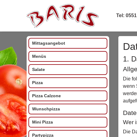
Tel: 0551
Mittagsangebot
Da
Menüs
1. D
Allg
Salate
Die fo
Pizza
wenn S
werden
Pizza Calzone
aufgef
Wunschpizza
Date
Wer i
Mini Pizza
Die Da
Partypizza