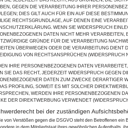
BEN, GEGEN DIE VERARBEITUNG IHRER PERSONENBE
ULEGEN; DIES GILT AUCH FÜR EIN AUF DIESE BESTIMMU
ILIGE RECHTSGRUNDLAGE, AUF DENEN EINE VERARBEI
NSCHUTZERKLÄRUNG. WENN SIE WIDERSPRUCH EINLE
ONENBEZOGENEN DATEN NICHT MEHR VERARBEITEN, E
TZWÜRDIGE GRÜNDE FÜR DIE VERARBEITUNG NACHWEI
HEITEN ÜBERWIEGEN ODER DIE VERARBEITUNG DIENT
EIDIGUNG VON RECHTSANSPRÜCHEN (WIDERSPRUCH NAC
EN IHRE PERSONENBEZOGENEN DATEN VERARBEITET, 
N SIE DAS RECHT, JEDERZEIT WIDERSPRUCH GEGEN D
ONENBEZOGENER DATEN ZUM ZWECKE DERARTIGER WE
DAS PROFILING, SOWEIT ES MIT SOLCHER DIREKTWERB
RSPRECHEN, WERDEN IHRE PERSONENBEZOGENEN DA
KE DER DIREKTWERBUNG VERWENDET (WIDERSPRUCH NA
hwerderecht bei der zuständigen Aufsichtsbeh
le von Verstößen gegen die DSGVO steht den Betroffenen ein B
ondere in dem Mitgliedstaat ihres gewöhnlichen Aufenthalts, ih