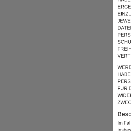
ERGE
EINZ
JEWE
DATE
PERS
SCHU
FREI
VERT
WERD
HABE
PERS
FÜR 
WIDE
ZWEC
Besc
Im Fal
insbes