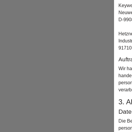
Keyw
Neuwe
D-9908
Hetzn
Industr
91710
Auftr
Wir ha
handel
perso
verarb
3. A
Date
Die Be
person