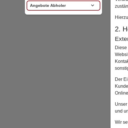
Angebote Abholer
zustän
Hierzu
2. H
Exte
Diese 
Websit
Kontak
sonsti
Der Ei
Kunden
Online
Unser 
und un
Wir se