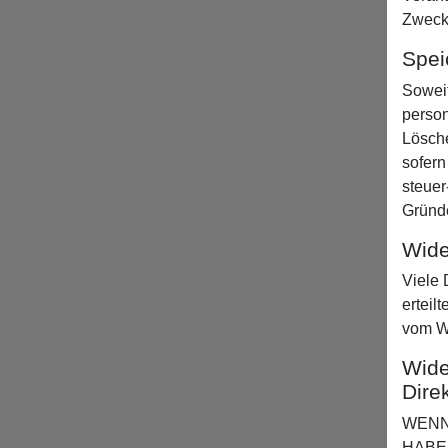
Zwecke
Spei
Soweit
person
Lösche
sofern
steuer
Gründ
Wide
Viele 
erteil
vom Wi
Wide
Dire
WENN
HABE