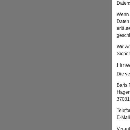
Datens
Wenn 
Daten 
erläut
geschi
Wir we
Sicher
Hinw
Die ve
Baris 
Hagen
37081
Telefo
E-Mail
Verant