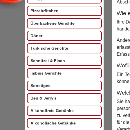
Abschn
Pizzabrötchen
Wie e
Ihre D
Überbackene Gerichte
handel
Döner
Andere
erfass
Türkische Gerichte
Erfass
Schnitzel & Fisch
Wofür
Imbiss Gerichte
Ein Te
können
Sonstiges
Welc
Ben & Jerry's
Sie ha
person
Alkoholfreie Getränke
zu ver
für di
Alkoholische Getränke
Verarb