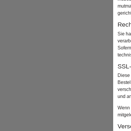
mutmaß
gerich
Rech
Sie ha
verarb
Sofern
techni
SSL-
Diese 
Bestel
versch
und an
Wenn d
mitge
Vers