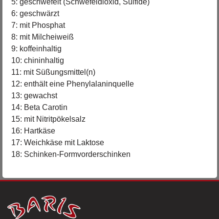
5: geschwefelt (Schwefeldioxid, Sulfide)
6: geschwärzt
7: mit Phosphat
8: mit Milcheiweiß
9: koffeinhaltig
10: chininhaltig
11: mit Süßungsmittel(n)
12: enthält eine Phenylalaninquelle
13: gewachst
14: Beta Carotin
15: mit Nitritpökelsalz
16: Hartkäse
17: Weichkäse mit Laktose
18: Schinken-Formvorderschinken