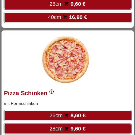
28cm
9,60 €
40cm
16,90 €
Pizza Schinken
mit Formschinken
26cm
8,60 €
28cm
9,60 €