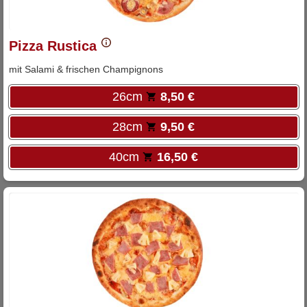
Pizza Rustica
mit Salami & frischen Champignons
26cm
8,50 €
28cm
9,50 €
40cm
16,50 €