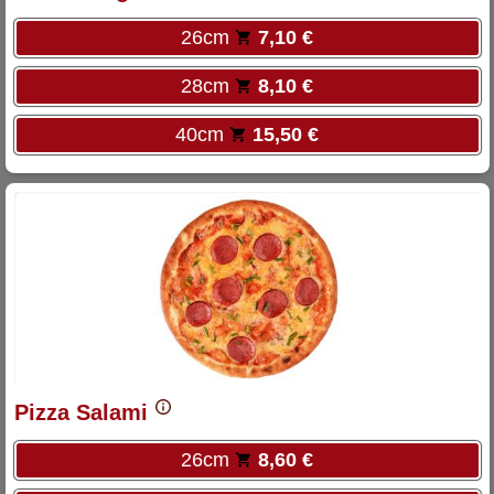
26cm
7,10 €
28cm
8,10 €
40cm
15,50 €
Pizza Salami
26cm
8,60 €