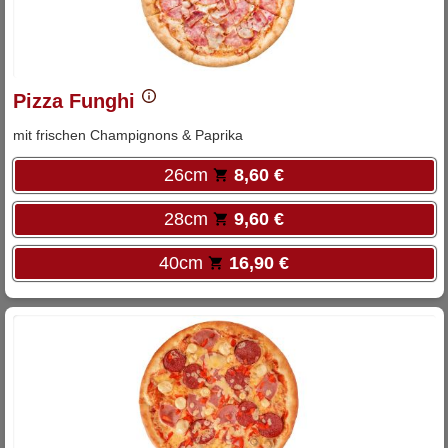
Pizza Funghi
mit frischen Champignons & Paprika
26cm
8,60 €
28cm
9,60 €
40cm
16,90 €