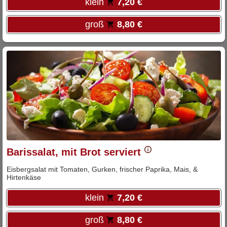
klein
7,20 €
groß
8,80 €
Barissalat, mit Brot serviert
Eisbergsalat mit Tomaten, Gurken, frischer Paprika, Mais, &
Hirtenkäse
klein
7,20 €
groß
8,80 €