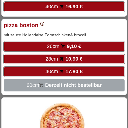
40cm
16,90 €
pizza boston
mit sauce Hollandaise,Formschinken& brocoli
26cm
9,10 €
28cm
10,90 €
40cm
17,80 €
60cm
Derzeit nicht bestellbar