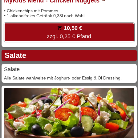
MyKids Menü - Chicken Nuggets
• Chickenchips mit Pommes
• 1 alkoholfreies Getränk 0,33l nach Wahl
10,50 €
zzgl. 0,25 € Pfand
Salate
Salate
Alle Salate wahlweise mit Joghurt- oder Essig & Öl Dressing.