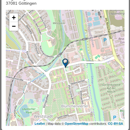
37081 Göttingen
+
−
| Map data ©
contributors,
Leaflet
OpenStreetMap
CC-BY-SA