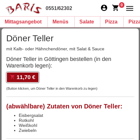
0
0551/62302
Mittagsangebot
Menüs
Salate
Pizza
Pizz
Döner Teller
mit Kalb- oder Hähnchendöner, mit Salat & Sauce
Döner Teller in Göttingen bestellen (in den
Warenkorb legen):
11,70 €
(Button klicken, um Döner Teller in den Warenkorb zu legen)
(abwählbare) Zutaten von Döner Teller:
Eisbergsalat
Rotkohl
Weißkohl
Zwiebeln