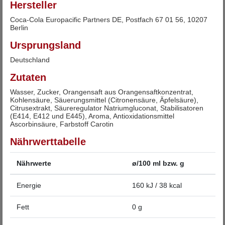
Hersteller
Coca-Cola Europacific Partners DE, Postfach 67 01 56, 10207
Berlin
Ursprungsland
Deutschland
Zutaten
Wasser, Zucker, Orangensaft aus Orangensaftkonzentrat,
Kohlensäure, Säuerungsmittel (Citronensäure, Äpfelsäure),
Citrusextrakt, Säureregulator Natriumgluconat, Stabilisatoren
(E414, E412 und E445), Aroma, Antioxidationsmittel
Ascorbinsäure, Farbstoff Carotin
Nährwerttabelle
Nährwerte
ø/100 ml bzw. g
Energie
160 kJ / 38 kcal
Fett
0 g