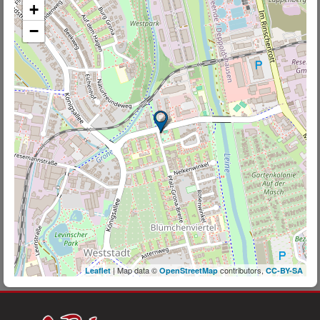
+
−
| Map data ©
contributors,
Leaflet
OpenStreetMap
CC-BY-SA