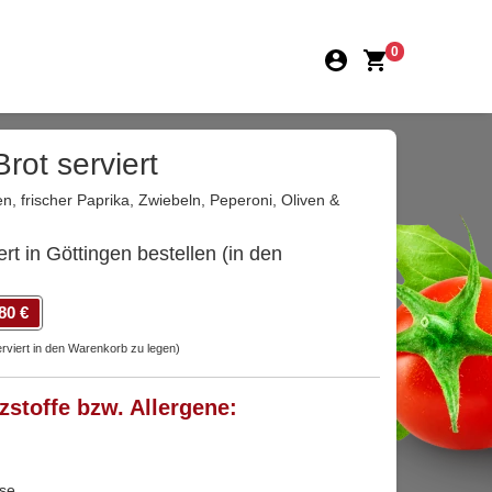
0
Brot serviert
n, frischer Paprika, Zwiebeln, Peperoni, Oliven &
iert in Göttingen bestellen (in den
80 €
serviert in den Warenkorb zu legen)
tzstoffe bzw. Allergene:
ose