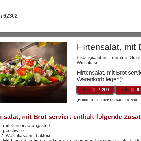
 / 62302
Hirtensalat, mit 
Eisbergsalat mit Tomaten, Gurke
Weichkäse
Hirtensalat, mit Brot serv
Warenkorb legen):
klein
7,20 €
groß
8,
(Button klicken, um Hirtensalat, mit Brot 
ensalat, mit Brot serviert enthält folgende Zusa
2: mit Konservierungsstoff
6: geschwärzt
17: Weichkäse mit Laktose
g: Milch von Saugtieren und daraus gewonnene Erzeugnisse inkl. Lakt