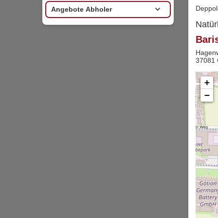
Deppol
Angebote Abholer
Natür
Bari
Hagen
37081 
+
−