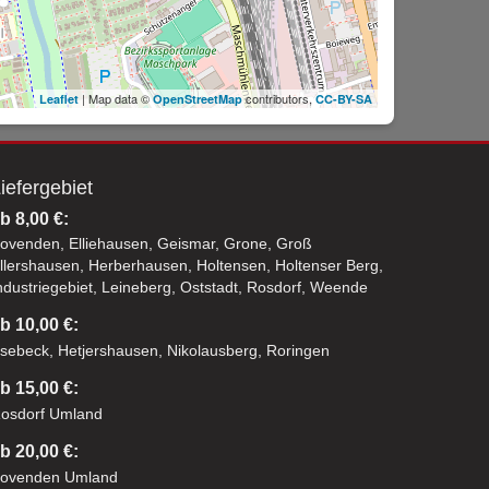
| Map data ©
contributors,
Leaflet
OpenStreetMap
CC-BY-SA
iefergebiet
b 8,00 €:
ovenden, Elliehausen, Geismar, Grone, Groß
llershausen, Herberhausen, Holtensen, Holtenser Berg,
ndustriegebiet, Leineberg, Oststadt, Rosdorf, Weende
b 10,00 €:
sebeck, Hetjershausen, Nikolausberg, Roringen
b 15,00 €:
osdorf Umland
b 20,00 €:
ovenden Umland