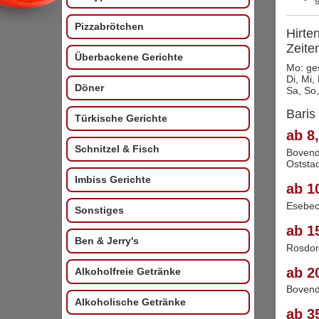
Pizzabrötchen
Hirte
Zeite
Überbackene Gerichte
Mo: ge
Di, Mi,
Döner
Sa, So,
Baris 
Türkische Gerichte
ab 8,
Schnitzel & Fisch
Bovend
Oststa
Imbiss Gerichte
ab 1
Esebec
Sonstiges
ab 1
Ben & Jerry's
Rosdor
ab 2
Alkoholfreie Getränke
Boven
Alkoholische Getränke
ab 3