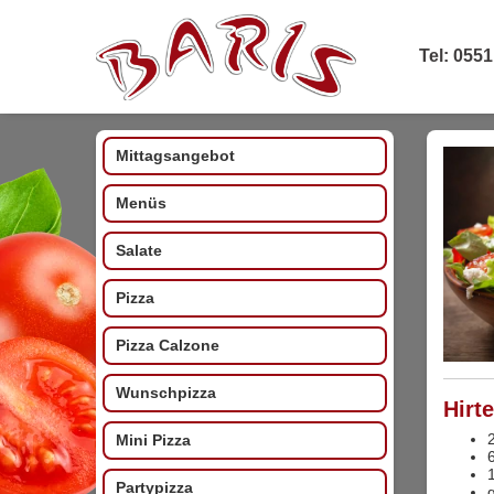
Tel: 0551
Mittagsangebot
Menüs
Salate
Pizza
Pizza Calzone
Wunschpizza
Hirt
Mini Pizza
Partypizza