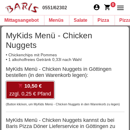
0
0551/62302
Mittagsangebot
Menüs
Salate
Pizza
Pizz
MyKids Menü - Chicken
Nuggets
• Chickenchips mit Pommes
• 1 alkoholfreies Getränk 0,33l nach Wahl
MyKids Menü - Chicken Nuggets in Göttingen
bestellen (in den Warenkorb legen):
10,50 €
zzgl. 0,25 € Pfand
(Button klicken, um MyKids Menü - Chicken Nuggets in den Warenkorb zu legen)
MyKids Menü - Chicken Nuggets kannst du bei
Baris Pizza Döner Lieferservice in Göttingen zu