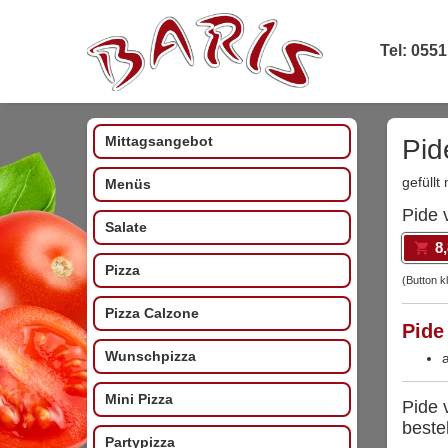
Tel: 0551
Mittagsangebot
Pid
gefüllt
Menüs
Pide 
Salate
8
Pizza
(Button k
Pizza Calzone
Pide
Wunschpizza
Mini Pizza
Pide 
beste
Partypizza