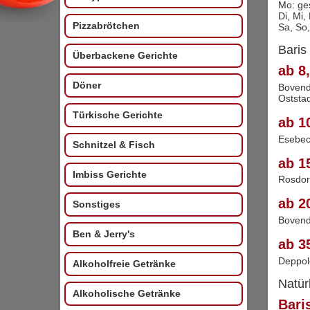
Mo: ge
Di, Mi,
Pizzabrötchen
Sa, So,
Baris
Überbackene Gerichte
ab 8,
Döner
Bovend
Oststa
Türkische Gerichte
ab 1
Esebec
Schnitzel & Fisch
ab 1
Imbiss Gerichte
Rosdor
ab 2
Sonstiges
Boven
Ben & Jerry's
ab 3
Deppol
Alkoholfreie Getränke
Natür
Alkoholische Getränke
Bari