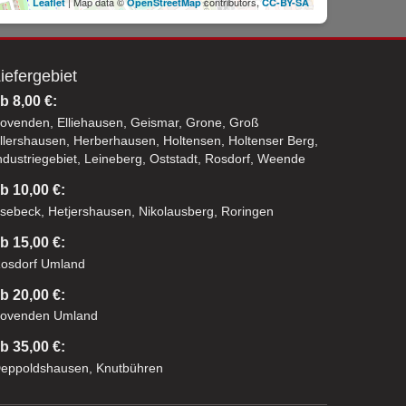
| Map data ©
contributors,
Leaflet
OpenStreetMap
CC-BY-SA
iefergebiet
b 8,00 €:
ovenden, Elliehausen, Geismar, Grone, Groß
llershausen, Herberhausen, Holtensen, Holtenser Berg,
ndustriegebiet, Leineberg, Oststadt, Rosdorf, Weende
b 10,00 €:
sebeck, Hetjershausen, Nikolausberg, Roringen
b 15,00 €:
osdorf Umland
b 20,00 €:
ovenden Umland
b 35,00 €:
eppoldshausen, Knutbühren