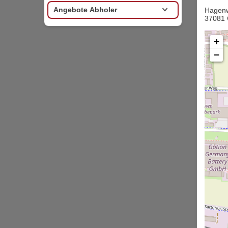
Angebote Abholer
Hagen
37081 
+
−