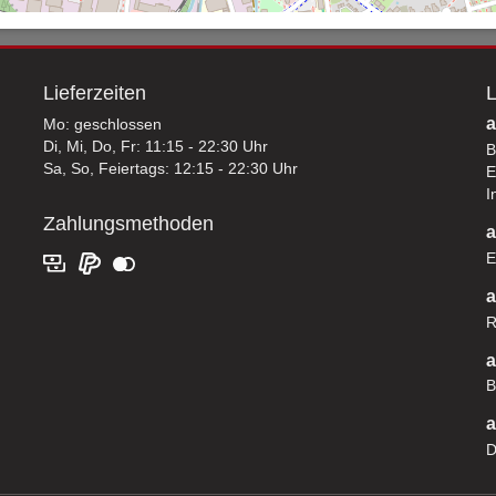
Lieferzeiten
L
a
Mo: geschlossen
Di, Mi, Do, Fr: 11:15 - 22:30 Uhr
B
Sa, So, Feiertags: 12:15 - 22:30 Uhr
E
I
Zahlungsmethoden
a
E
a
R
a
B
a
D