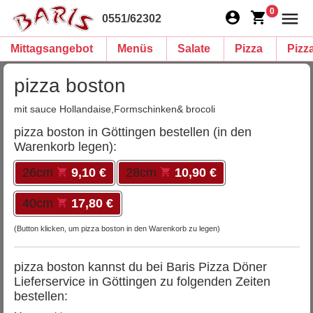
0
0551/62302
Mittagsangebot
Menüs
Salate
Pizza
Pizz
pizza boston
mit sauce Hollandaise,Formschinken& brocoli
pizza boston in Göttingen bestellen (in den
Warenkorb legen):
26cm
9,10 €
28cm
10,90 €
40cm
17,80 €
(Button klicken, um pizza boston in den Warenkorb zu legen)
pizza boston kannst du bei Baris Pizza Döner
Lieferservice in Göttingen zu folgenden Zeiten
bestellen: