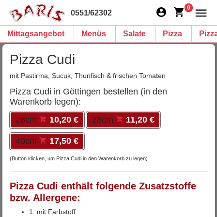
0
0551/62302
Mittagsangebot
Menüs
Salate
Pizza
Pizz
Pizza Cudi
mit Pastirma, Sucuk, Thunfisch & frischen Tomaten
Pizza Cudi in Göttingen bestellen (in den
Warenkorb legen):
26cm
10,20 €
28cm
11,20 €
40cm
17,50 €
(Button klicken, um Pizza Cudi in den Warenkorb zu legen)
Pizza Cudi enthält folgende Zusatzstoffe
bzw. Allergene:
1: mit Farbstoff