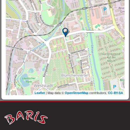
| Map data ©
contributors,
Leaflet
OpenStreetMap
CC-BY-SA