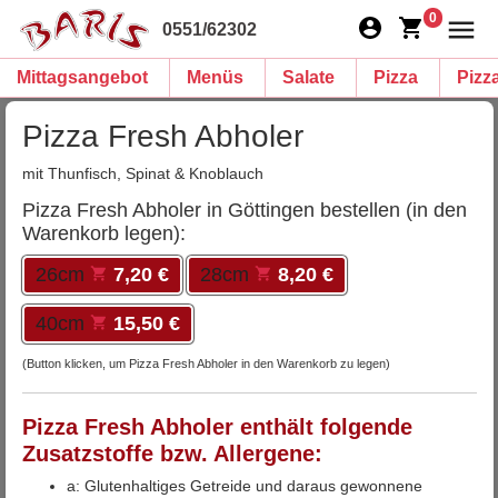
0
0551/62302
Mittagsangebot
Menüs
Salate
Pizza
Pizz
Pizza Fresh Abholer
mit Thunfisch, Spinat & Knoblauch
Pizza Fresh Abholer in Göttingen bestellen (in den
Warenkorb legen):
26cm
7,20 €
28cm
8,20 €
40cm
15,50 €
(Button klicken, um Pizza Fresh Abholer in den Warenkorb zu legen)
Pizza Fresh Abholer enthält folgende
Zusatzstoffe bzw. Allergene:
a: Glutenhaltiges Getreide und daraus gewonnene