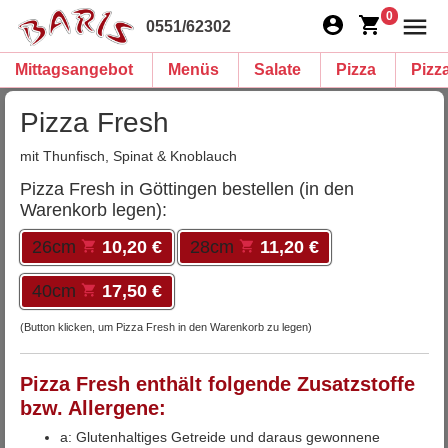
0
0551/62302
Mittagsangebot
Menüs
Salate
Pizza
Pizz
Pizza Fresh
mit Thunfisch, Spinat & Knoblauch
Pizza Fresh in Göttingen bestellen (in den
Warenkorb legen):
26cm
10,20 €
28cm
11,20 €
40cm
17,50 €
(Button klicken, um Pizza Fresh in den Warenkorb zu legen)
Pizza Fresh enthält folgende Zusatzstoffe
bzw. Allergene:
a: Glutenhaltiges Getreide und daraus gewonnene