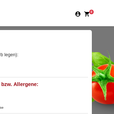
0
b legen):
 bzw. Allergene:
ose