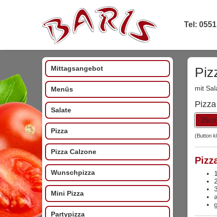
Tel: 0551
Mittagsangebot
Piz
mit Sa
Menüs
Pizza
Salate
26c
Pizza
(Button k
Pizza Calzone
Pizz
Wunschpizza
1
3
Mini Pizza
Partypizza