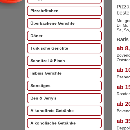
Pizza
Pizzabrötchen
beste
Mo: ge
Überbackene Gerichte
Di, Mi,
Sa, So,
Döner
Baris
ab 8,
Türkische Gerichte
Bovend
Oststa
Schnitzel & Fisch
ab 1
Imbiss Gerichte
Esebec
Sonstiges
ab 1
Rosdor
Ben & Jerry's
ab 2
Alkoholfreie Getränke
Boven
ab 3
Alkoholische Getränke
Deppol