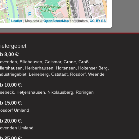
| Map data ©
contributors,
Leaflet
OpenStreetMap
CC-BY-SA
iefergebiet
b 8,00 €:
ovenden, Elliehausen, Geismar, Grone, Groß
llershausen, Herberhausen, Holtensen, Holtenser Berg,
ndustriegebiet, Leineberg, Oststadt, Rosdorf, Weende
b 10,00 €:
sebeck, Hetjershausen, Nikolausberg, Roringen
b 15,00 €:
osdorf Umland
b 20,00 €:
ovenden Umland
b 35,00 €: