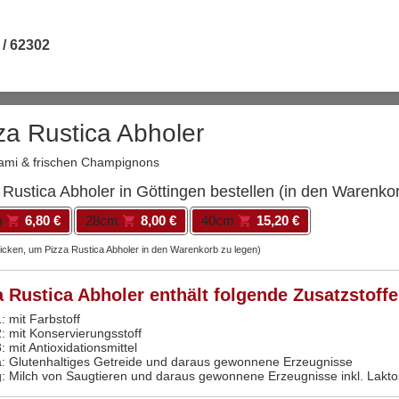
 / 62302
za Rustica Abholer
lami & frischen Champignons
 Rustica Abholer in Göttingen bestellen (in den Warenkor
m
6,80 €
28cm
8,00 €
40cm
15,20 €
licken, um Pizza Rustica Abholer in den Warenkorb zu legen)
a Rustica Abholer enthält folgende Zusatzstoffe
: mit Farbstoff
2: mit Konservierungsstoff
: mit Antioxidationsmittel
a: Glutenhaltiges Getreide und daraus gewonnene Erzeugnisse
g: Milch von Saugtieren und daraus gewonnene Erzeugnisse inkl. Lakt