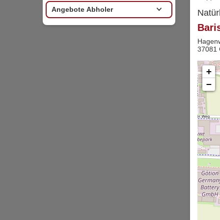
Angebote Abholer
Natür
Bari
Hagen
37081 
+
−