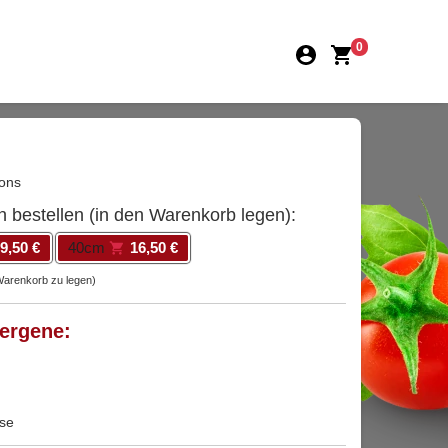
0
nons
n bestellen (in den Warenkorb legen):
9,50 €
40cm
16,50 €
 Warenkorb zu legen)
lergene:
ose