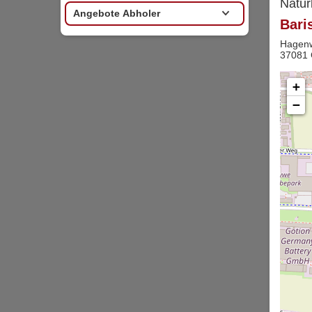
Natür
Angebote Abholer
Bari
Hagen
37081 
+
−