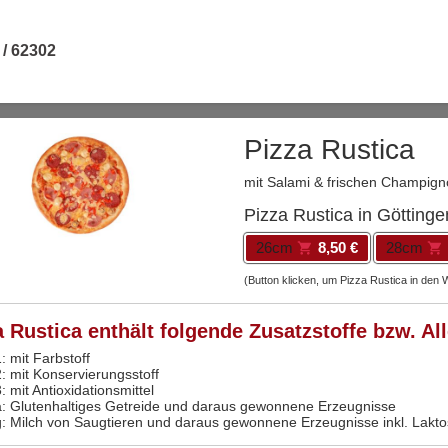
 / 62302
Pizza Rustica
mit Salami & frischen Champig
Pizza Rustica in Göttinge
26cm
8,50 €
28cm
(Button klicken, um Pizza Rustica in den
a Rustica enthält folgende Zusatzstoffe bzw. Al
: mit Farbstoff
2: mit Konservierungsstoff
: mit Antioxidationsmittel
a: Glutenhaltiges Getreide und daraus gewonnene Erzeugnisse
g: Milch von Saugtieren und daraus gewonnene Erzeugnisse inkl. Lakt