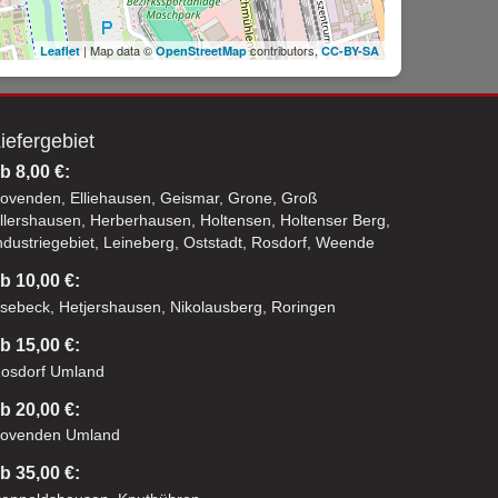
| Map data ©
contributors,
Leaflet
OpenStreetMap
CC-BY-SA
iefergebiet
b 8,00 €:
ovenden, Elliehausen, Geismar, Grone, Groß
llershausen, Herberhausen, Holtensen, Holtenser Berg,
ndustriegebiet, Leineberg, Oststadt, Rosdorf, Weende
b 10,00 €:
sebeck, Hetjershausen, Nikolausberg, Roringen
b 15,00 €:
osdorf Umland
b 20,00 €:
ovenden Umland
b 35,00 €: