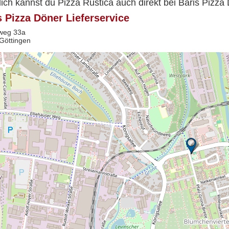
lich kannst du Pizza Rustica auch direkt bei Baris Pizza
s Pizza Döner Lieferservice
weg 33a
Göttingen