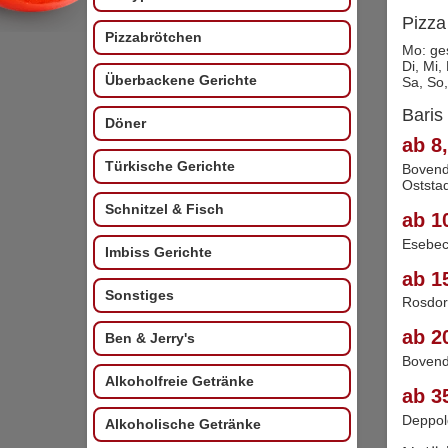
Pizza
Pizzabrötchen
Mo: ge
Di, Mi,
Überbackene Gerichte
Sa, So,
Baris
Döner
ab 8,
Türkische Gerichte
Bovend
Oststa
Schnitzel & Fisch
ab 1
Esebec
Imbiss Gerichte
ab 1
Sonstiges
Rosdor
ab 2
Ben & Jerry's
Boven
Alkoholfreie Getränke
ab 3
Deppol
Alkoholische Getränke