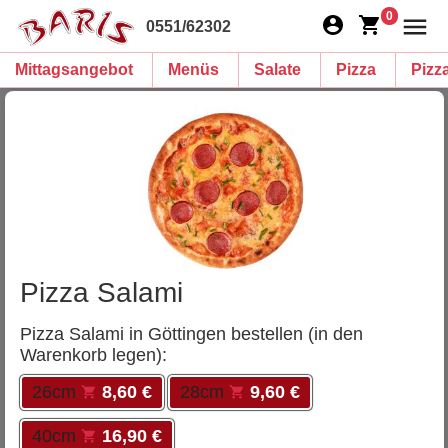
0
0551/62302
Mittagsangebot
Menüs
Salate
Pizza
Pizz
Pizza Salami
Pizza Salami in Göttingen bestellen (in den
Warenkorb legen):
26cm
8,60 €
28cm
9,60 €
40cm
16,90 €