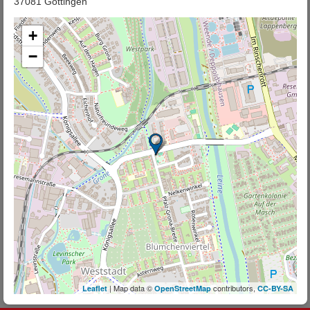
37081 Göttingen
+
−
| Map data ©
contributors,
Leaflet
OpenStreetMap
CC-BY-SA