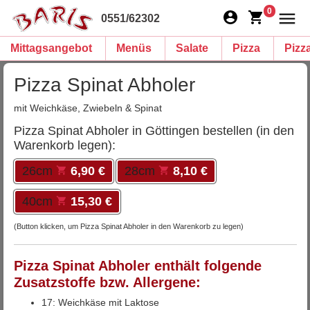
0
0551/62302
Mittagsangebot
Menüs
Salate
Pizza
Pizz
Pizza Spinat Abholer
mit Weichkäse, Zwiebeln & Spinat
Pizza Spinat Abholer in Göttingen bestellen (in den
Warenkorb legen):
26cm
6,90 €
28cm
8,10 €
40cm
15,30 €
(Button klicken, um Pizza Spinat Abholer in den Warenkorb zu legen)
Pizza Spinat Abholer enthält folgende
Zusatzstoffe bzw. Allergene:
17: Weichkäse mit Laktose