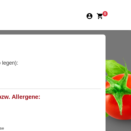
0
 legen):
bzw. Allergene:
ose