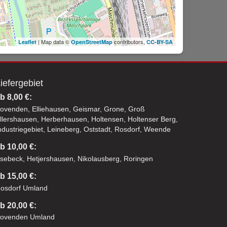
| Map data ©
contributors,
Leaflet
OpenStreetMap
CC-BY-SA
iefergebiet
b 8,00 €:
ovenden, Elliehausen, Geismar, Grone, Groß
llershausen, Herberhausen, Holtensen, Holtenser Berg,
ndustriegebiet, Leineberg, Oststadt, Rosdorf, Weende
b 10,00 €:
sebeck, Hetjershausen, Nikolausberg, Roringen
b 15,00 €:
osdorf Umland
b 20,00 €:
ovenden Umland