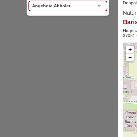
Deppol
Angebote Abholer
Natür
Bari
Hagen
37081 
+
−