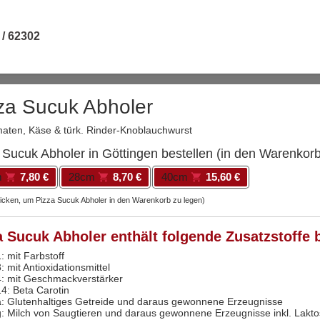
 / 62302
za Sucuk Abholer
maten, Käse & türk. Rinder-Knoblauchwurst
 Sucuk Abholer in Göttingen bestellen (in den Warenkorb
m
7,80 €
28cm
8,70 €
40cm
15,60 €
licken, um Pizza Sucuk Abholer in den Warenkorb zu legen)
a Sucuk Abholer enthält folgende Zusatzstoffe 
: mit Farbstoff
: mit Antioxidationsmittel
4: mit Geschmackverstärker
14: Beta Carotin
a: Glutenhaltiges Getreide und daraus gewonnene Erzeugnisse
g: Milch von Saugtieren und daraus gewonnene Erzeugnisse inkl. Lakt