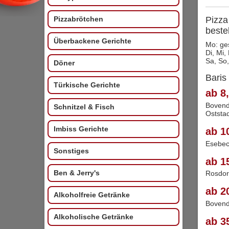
Pizzabrötchen
Pizza
beste
Überbackene Gerichte
Mo: ge
Di, Mi,
Sa, So,
Döner
Baris
Türkische Gerichte
ab 8,
Bovend
Schnitzel & Fisch
Oststa
Imbiss Gerichte
ab 1
Esebec
Sonstiges
ab 1
Ben & Jerry's
Rosdor
ab 2
Alkoholfreie Getränke
Boven
Alkoholische Getränke
ab 3