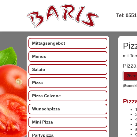
Tel: 0551
Mittagsangebot
Piz
mit To
Menüs
Pizza
Salate
26c
Pizza
(Button k
Pizza Calzone
Pizz
Wunschpizza
1
3
Mini Pizza
Partypizza