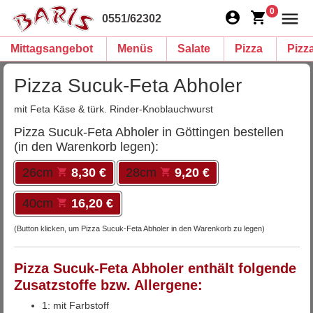
0
0551/62302
Mittagsangebot
Menüs
Salate
Pizza
Pizz
Pizza Sucuk-Feta Abholer
mit Feta Käse & türk. Rinder-Knoblauchwurst
Pizza Sucuk-Feta Abholer in Göttingen bestellen
(in den Warenkorb legen):
26cm
8,30 €
28cm
9,20 €
40cm
16,20 €
(Button klicken, um Pizza Sucuk-Feta Abholer in den Warenkorb zu legen)
Pizza Sucuk-Feta Abholer enthält folgende
Zusatzstoffe bzw. Allergene:
1: mit Farbstoff