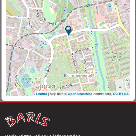
| Map data ©
contributors,
Leaflet
OpenStreetMap
CC-BY-SA