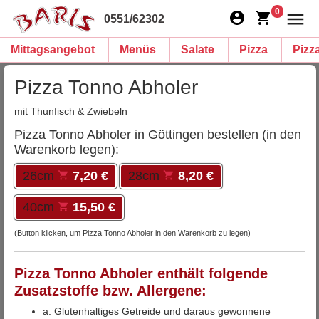
0
0551/62302
Mittagsangebot
Menüs
Salate
Pizza
Pizz
Pizza Tonno Abholer
mit Thunfisch & Zwiebeln
Pizza Tonno Abholer in Göttingen bestellen (in den
Warenkorb legen):
26cm
7,20 €
28cm
8,20 €
40cm
15,50 €
(Button klicken, um Pizza Tonno Abholer in den Warenkorb zu legen)
Pizza Tonno Abholer enthält folgende
Zusatzstoffe bzw. Allergene:
a: Glutenhaltiges Getreide und daraus gewonnene