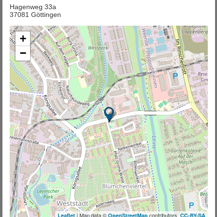
Hagenweg 33a
37081 Göttingen
+
−
| Map data ©
contributors,
Leaflet
OpenStreetMap
CC-BY-SA