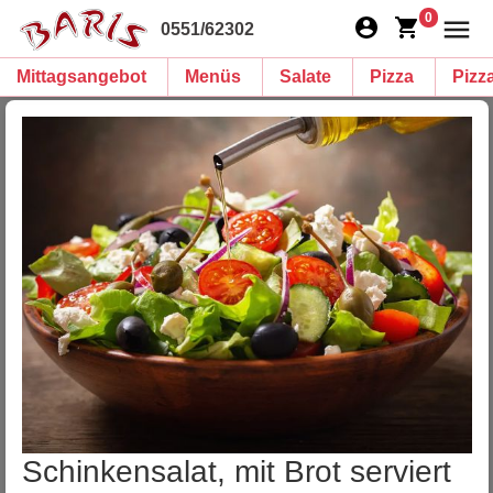
0
0551/62302
Mittagsangebot
Menüs
Salate
Pizza
Pizz
Schinkensalat, mit Brot serviert