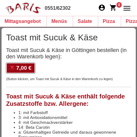
0
0551/62302
Mittagsangebot
Menüs
Salate
Pizza
Pizz
Toast mit Sucuk & Käse
Toast mit Sucuk & Käse in Göttingen bestellen (in
den Warenkorb legen):
7,00 €
(Button klicken, um Toast mit Sucuk & Käse in den Warenkorb zu legen)
Toast mit Sucuk & Käse enthält folgende
Zusatzstoffe bzw. Allergene:
1: mit Farbstoff
3: mit Antioxidationsmittel
4: mit Geschmackverstärker
14: Beta Carotin
a: Glutenhaltiges Getreide und daraus gewonnene
Erzeugnisse