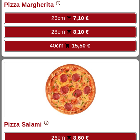
Pizza Margherita
26cm
7,10 €
28cm
8,10 €
40cm
15,50 €
Pizza Salami
26cm
8,60 €