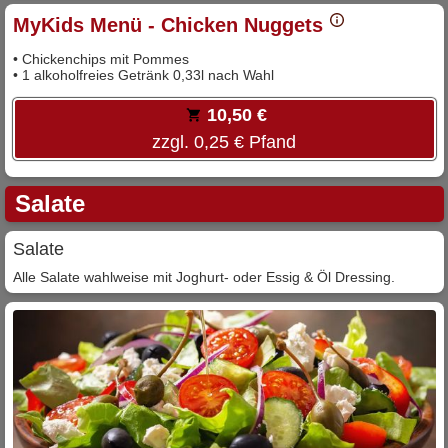
MyKids Menü - Chicken Nuggets
• Chickenchips mit Pommes
• 1 alkoholfreies Getränk 0,33l nach Wahl
10,50 €
zzgl. 0,25 € Pfand
Salate
Salate
Alle Salate wahlweise mit Joghurt- oder Essig & Öl Dressing.