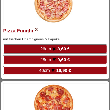
Pizza Funghi
mit frischen Champignons & Paprika
26cm
8,60 €
28cm
9,60 €
40cm
16,90 €