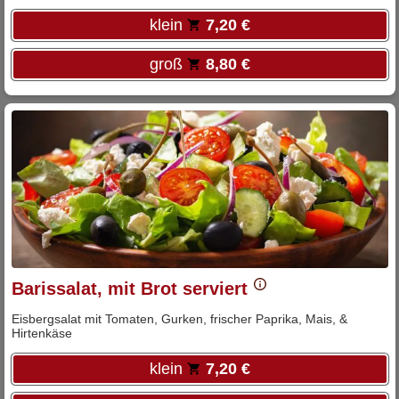
klein
7,20 €
groß
8,80 €
Barissalat, mit Brot serviert
Eisbergsalat mit Tomaten, Gurken, frischer Paprika, Mais, &
Hirtenkäse
klein
7,20 €