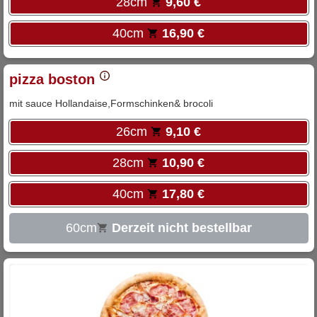
28cm
9,60 €
40cm
16,90 €
pizza boston
mit sauce Hollandaise,Formschinken& brocoli
26cm
9,10 €
28cm
10,90 €
40cm
17,80 €
60cm
Derzeit nicht bestellbar