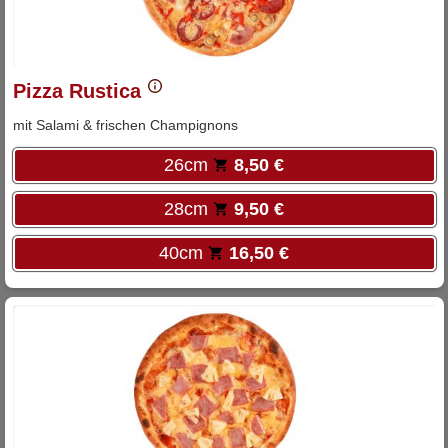
Pizza Rustica
mit Salami & frischen Champignons
26cm
8,50 €
28cm
9,50 €
40cm
16,50 €