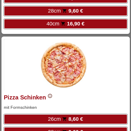
28cm
9,60 €
40cm
16,90 €
Pizza Schinken
mit Formschinken
26cm
8,60 €