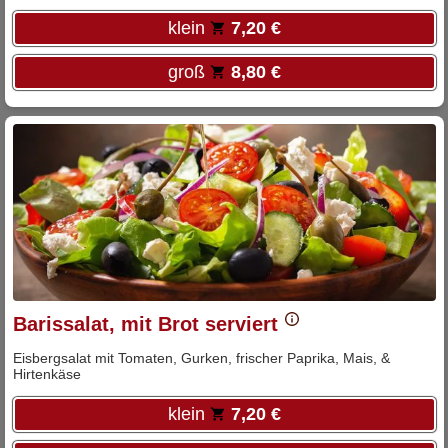
klein
7,20 €
groß
8,80 €
Barissalat, mit Brot serviert
Eisbergsalat mit Tomaten, Gurken, frischer Paprika, Mais, &
Hirtenkäse
klein
7,20 €