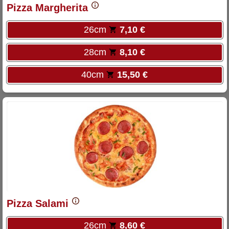
Pizza Margherita
26cm
7,10 €
28cm
8,10 €
40cm
15,50 €
Pizza Salami
26cm
8,60 €