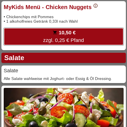
MyKids Menü - Chicken Nuggets
• Chickenchips mit Pommes
• 1 alkoholfreies Getränk 0,33l nach Wahl
10,50 €
zzgl. 0,25 € Pfand
Salate
Salate
Alle Salate wahlweise mit Joghurt- oder Essig & Öl Dressing.