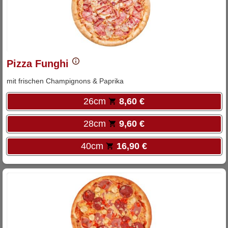
Pizza Funghi
mit frischen Champignons & Paprika
26cm
8,60 €
28cm
9,60 €
40cm
16,90 €