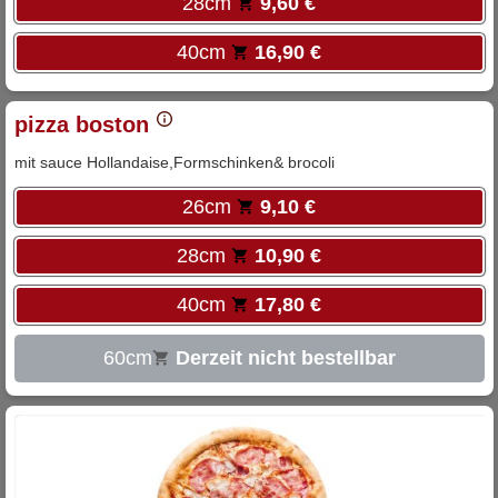
28cm
9,60 €
40cm
16,90 €
pizza boston
mit sauce Hollandaise,Formschinken& brocoli
26cm
9,10 €
28cm
10,90 €
40cm
17,80 €
60cm
Derzeit nicht bestellbar