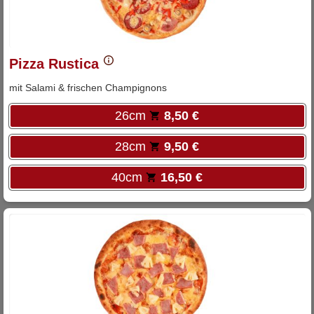
Pizza Rustica
mit Salami & frischen Champignons
26cm
8,50 €
28cm
9,50 €
40cm
16,50 €