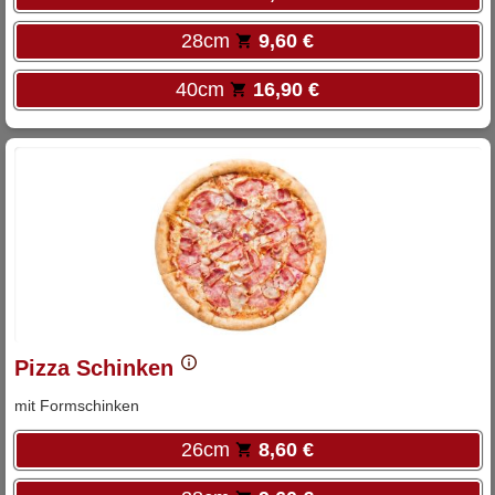
28cm
9,60 €
40cm
16,90 €
Pizza Schinken
mit Formschinken
26cm
8,60 €